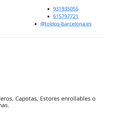
931935055
615797721
@toldos-barcelona.es
eros, Capotas, Estores enrollables o
nas.