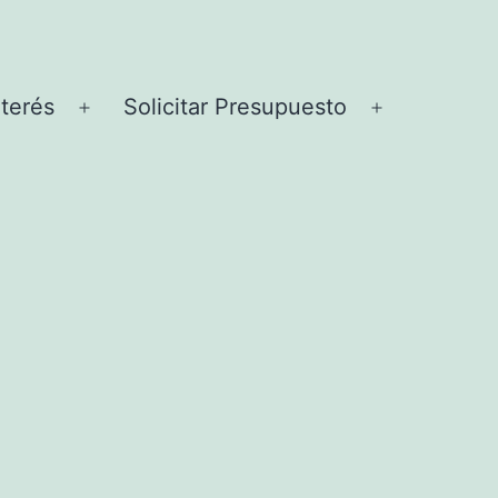
nterés
Solicitar Presupuesto
Abrir
Abrir
el
el
menú
menú