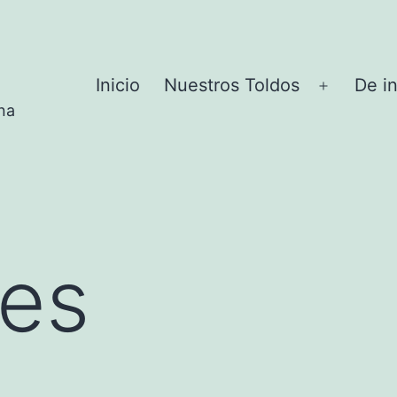
Inicio
Nuestros Toldos
De i
Abrir
na
el
menú
nes