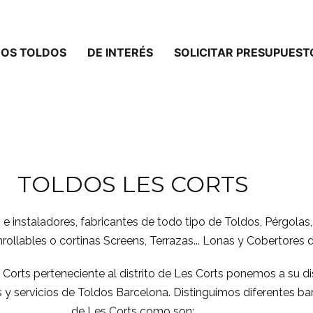
OS TOLDOS
DE INTERÉS
SOLICITAR PRESUPUEST
TOLDOS LES CORTS
e instaladores, fabricantes de todo tipo de Toldos, Pérgolas,
rollables o cortinas Screens, Terrazas... Lonas y Cobertores d
s Corts perteneciente al distrito de Les Corts ponemos a su d
 y servicios de Toldos Barcelona. Distinguimos diferentes bar
de Les Corts como son: