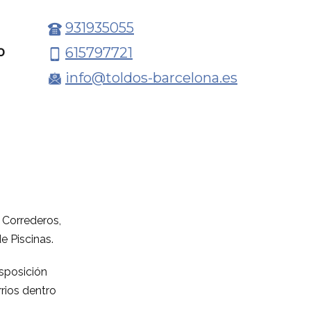
931935055
615797721
O
info@toldos-barcelona.es
 Correderos,
e Piscinas.
isposición
rios dentro